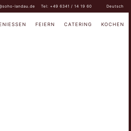
@soho-landau.de
Tel: +49 6341 / 14 19 60
Deutsch
ENIESSEN
FEIERN
CATERING
KOCHEN