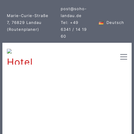
post@soho-
Marie-Curie-Straße
landau.de
7, 76829 Landau
Tel: +49
Deutsch
(Routenplaner)
6341 / 14 19
60