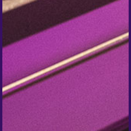
Newsletter-Anmeldung
Zum SOHO-Newsletter anmelden
Marie-Curie-Straße 7, 76829 Landau in der Pfalz
Telefon +49 6341 / 14 19 60
Email post@soho-landau.de
2020 © Hotel Soho
Impressum
Datenschutz
AGB